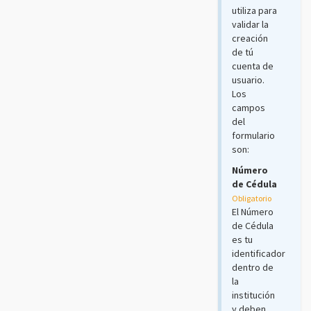
utiliza para
validar la
creación
de tú
cuenta de
usuario.
Los
campos
del
formulario
son:
Número
de Cédula
Obligatorio
El Número
de Cédula
es tu
identificador
dentro de
la
institución
y deben