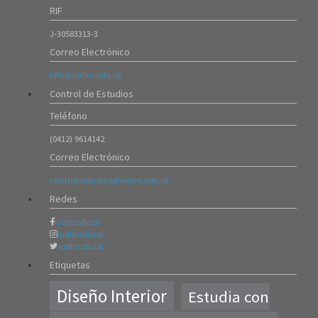
20/Ago/2025
RIF
2588
DISEÑO INTERIOR
J-30583313-3
20/Ago/2025
Correo Electrónico
2719
info@iudlm.edu.ve
SEGURO ESTUDIANTIL
Control de Estudios
05/Nov/2024
1484
Teléfono
REGLAMENTOS
(0412) 9614142
01/Nov/2023
Correo Electrónico
1742
PLATAFORMA VIRTUAL
control.estudios@iudlm.edu.ve
04/Oct/2023
Redes
5942
iudlmoficial
iudlmoficial
iudlmoficial
Etiquetas
Diseño Interior
Estudia con