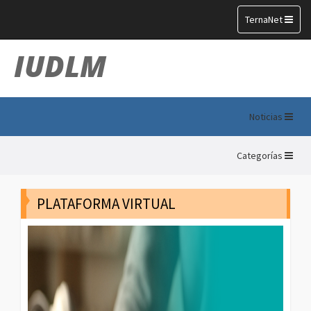
Toggle
TernaNet
navigation
IUDLM
Noticias
Categorías
PLATAFORMA VIRTUAL