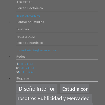
DISEÑO INTERIOR
J-30583313-3
20/Ago/2025
Correo Electrónico
2720
info@iudlm.edu.ve
SEGURO ESTUDIANTIL
Control de Estudios
05/Nov/2024
1484
Teléfono
REGLAMENTOS
(0412) 9614142
01/Nov/2023
Correo Electrónico
1742
PLATAFORMA VIRTUAL
control.estudios@iudlm.edu.ve
04/Oct/2023
Redes
5943
iudlmoficial
iudlmoficial
iudlmoficial
Etiquetas
Diseño Interior
Estudia con
nosotros Publicidad y Mercadeo