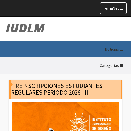
Toggle
TernaNet
navigation
IUDLM
Noticias
Categorías
REINSCRIPCIONES ESTUDIANTES
REGULARES PERIODO 2026 - II