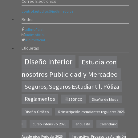
Correo Electrónico
1742
PLATAFORMA VIRTUAL
control.estudios@iudlm.edu.ve
04/Oct/2023
Redes
5943
iudlmoficial
iudlmoficial
iudlmoficial
Etiquetas
Diseño Interior
Estudia con
nosotros Publicidad y Mercadeo
Seguros, Seguros Estudiantil, Póliza
Reglamentos
Historico
Diseño de Moda
Diseño Gráfico
Reinscripción estudiantes regulares 2026
II
curso intensivo 2026
encuesta
Calendario
Académico Período 2026
Instructivo, Proceso de Admisión