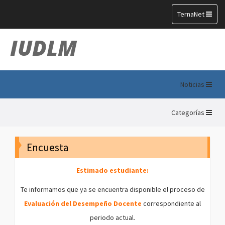
Toggle
TernaNet
navigation
IUDLM
Noticias
Categorías
Encuesta
Estimado estudiante:
Te informamos que ya se encuentra disponible el proceso de
Evaluación del Desempeño Docente
correspondiente al
periodo actual.